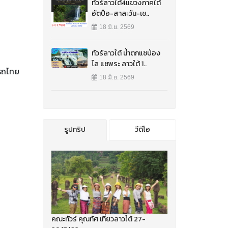
ทัวร์ลาวใต้4แขวงภาคใต้
อัตปือ-สาละวัน-เช..
18 มิ.ย. 2569
ทัวร์ลาวใต้ น้ำตกแซป่อง
ไล แซพระ ลาวใต้ 1..
รถไทย
18 มิ.ย. 2569
รูปทริป
วีดีโอ
คณะทัวร์ คุณทัศ เที่ยวลาวใต้ 27-