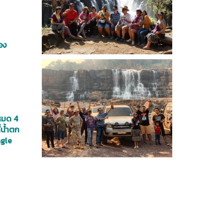
อง
งหมด 4
่น้ำตก
ngle