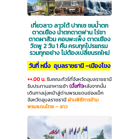
เที่ยวลาว ลาวใต้ ปากเซ ชมน้ำตก
ตาดเยือง น้ำตกตาดฟาน ไร่ชา
ตาดผาส้วม คอนพะเพ็ง ตาดเยือง
วัดพู 2 วัน 1 คืน ครบทุกโปรแกรม
รวมทุกอย่าง ไม่ต้องเปลี่ยนรถใหม่
วันที่ หนึ่ง อุบลราชธานี –เมืองโขง
++.00 น.
รับคณะทัวร์ที่จังหวัดอุบลราชธานี
รับประทานอาหารเช้า
(มื้อที่1)
หลังจากนั้น
เดินทางมุ่งหน้าสู่ด่านพรมแดนช่องเม็ก
จังหวัดอุบลราชธานี
ผ่านพิธีการข้าม
พรมแดนไทย – ลาว