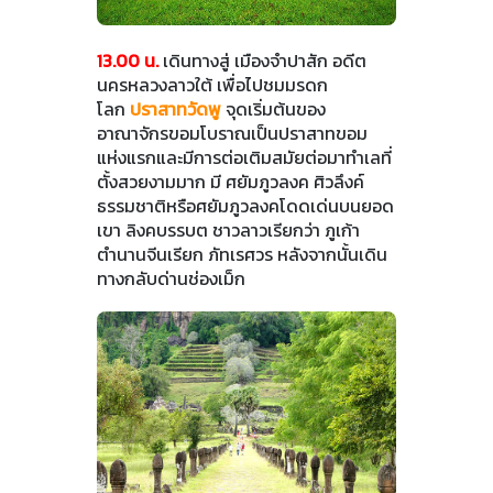
13.00 น.
เดินทางสู่ เมืองจำปาสัก อดีต
นครหลวงลาวใต้ เพื่อไปชมมรดก
โลก
ปราสาทวัดพู
จุดเริ่มต้นของ
อาณาจักรขอมโบราณเป็นปราสาทขอม
แห่งแรกและมีการต่อเติมสมัยต่อมาทำเลที่
ตั้งสวยงามมาก มี ศยัมภูวลงค ศิวลึงค์
ธรรมชาติหรือศยัมภูวลงคโดดเด่นบนยอด
เขา ลิงคบรรบต ชาวลาวเรียกว่า ภูเก้า
ตำนานจีนเรียก ภัทเรศวร หลังจากนั้นเดิน
ทางกลับด่านช่องเม็ก