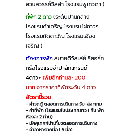
สวนสวรรค์วิลล่า
โรงแรมพูเทวดา )
ที่พัก 2 ดาว
(ระดับปานกลาง
โรงแรมคำเจริญ โรงแรมไผ่ถาวร
โรงแรมทัดดาวัณ โรงแรมเฮือง
เจริญ )
ต้องการพัก
สบายดีวัลเล่ย์ รีสอร์ท
หรือ
โรงแรมจำปาสักแกรนด์
4ดาว+
เพิ่มอีกท่านละ 200
บาท
จากราคาที่พักระดับ 4 ดาว
อัตรานี้รวม
- ค่ารถตู้ ตลอดการเดินทาง รับ-ส่ง กทม
- ค่าที่พัก (โรงแรมในประเทศลาว 1 คืน พัก
ห้องละ 2 ท่าน)
- มัคคุเทศก์นำเที่ยวตลอดการเดินทาง
- ค่าอาหารทุกมื้อ ( 5 มื้อ)