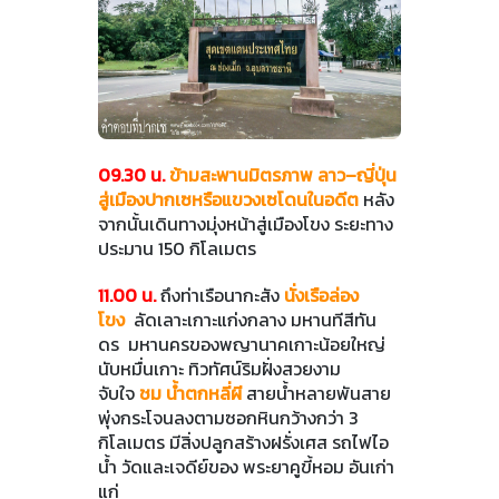
09.30 น.
ข้ามสะพานมิตรภาพ ลาว–ญี่ปุ่น
สู่เมืองปากเซหรือแขวงเซโดนในอดีต
หลัง
จากนั้นเดินทางมุ่งหน้าสู่เมืองโขง ระยะทาง
ประมาน 150 กิโลเมตร
11.00 น.
ถึงท่าเรือนากะสัง
นั่งเรือล่อง
โขง
ลัดเลาะเกาะแก่งกลาง มหานทีสีทัน
ดร มหานครของพญานาคเกาะน้อยใหญ่
นับหมื่นเกาะ ทิวทัศน์ริมฝั่งสวยงาม
จับใจ
ชม น้ำตกหลี่ผี
สายน้ำหลายพันสาย
พุ่งกระโจนลงตามซอกหินกว้างกว่า 3
กิโลเมตร มีสิ่งปลูกสร้างฝรั่งเศส รถไฟไอ
น้ำ วัดและเจดีย์ของ พระยาคูขี้หอม อันเก่า
แก่