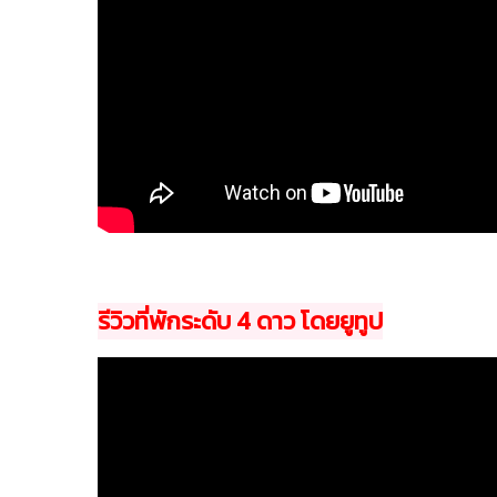
รีวิวที่พักระดับ 4 ดาว โดยยูทูป