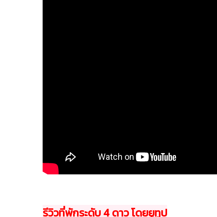
รีวิวที่พักระดับ 4 ดาว โดยยูทูป