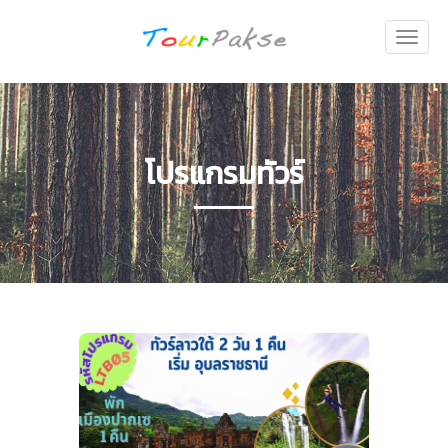
Toggl
naviga
โปรแกรมทัวร์