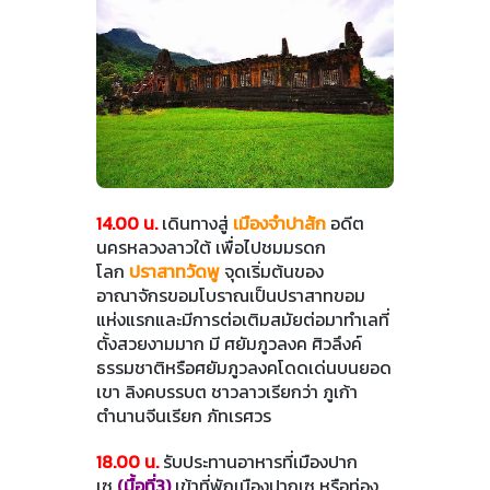
14.00 น.
เดินทางสู่
เมืองจำปาสัก
อดีต
นครหลวงลาวใต้ เพื่อไปชมมรดก
โลก
ปราสาทวัดพู
จุดเริ่มต้นของ
อาณาจักรขอมโบราณเป็นปราสาทขอม
แห่งแรกและมีการต่อเติมสมัยต่อมาทำเลที่
ตั้งสวยงามมาก มี ศยัมภูวลงค ศิวลึงค์
ธรรมชาติหรือศยัมภูวลงคโดดเด่นบนยอด
เขา ลิงคบรรบต ชาวลาวเรียกว่า ภูเก้า
ตำนานจีนเรียก ภัทเรศวร
18.00 น.
รับประทานอาหารที่เมืองปาก
เซ
(มื้อที่3)
เข้าที่พักเมืองปากเซ หรือท่อง