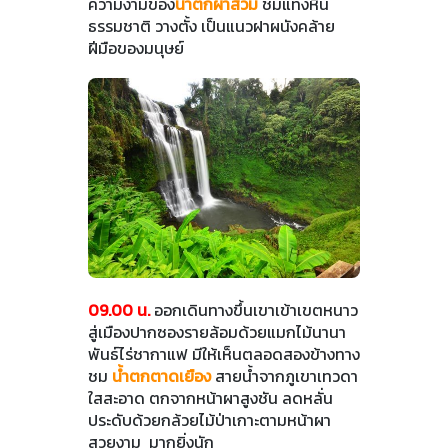
ความงามของ
น้ำตกผาส้วม
ชมแท่งหิน
ธรรมชาติ วางตั้ง เป็นแนวฝาผนังคล้าย
ฝีมือของมนุษย์
09.00 น.
ออกเดินทางขึ้นเขาเข้าเขตหนาว
สู่เมืองปากซองรายล้อมด้วยแมกไม้นานา
พันธ์ไร่ชากาแฟ มีให้เห็นตลอดสองข้างทาง
ชม
น้ำตกตาดเยือง
สายน้ำจากภูเขาเทวดา
ใสสะอาด ตกจากหน้าผาสูงชัน ลดหลั่น
ประดับด้วยกล้วยไม้ป่าเกาะตามหน้าผา
สวยงาม มากยิ่งนัก