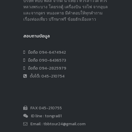
บริษัท ทีบีบี พลัส จำกัด นำเที่ยว ทัวร์ลาวใต้ ทัวร์
หลวงพระบาง โดยรถตู้ เครื่องบิน รถไฟ จากอุบล
และจากอุดร หนองคาย มีคำตอบให้ทุกคำถาม
เรื่องท่องเที่ยว ปรึกษาฟรี ข้อยฮักเมืองลาว
สอบถามข้อมูล
มือถือ 094-6474942
มือถือ 090-6436573
มือถือ 094-2825979
ตั้งโต๊ะ 045-210754
FAX 045-210755
ID line : tongra81
Email :
tbbtour24@gmail.com