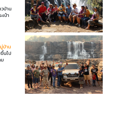
าวบ้าน
ะเป๋า
มู่บ้าน
ขึ้นไป
าม