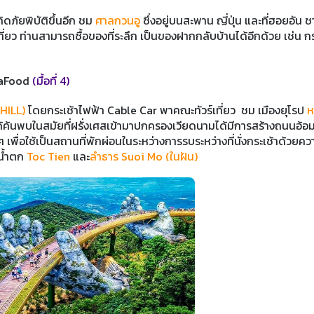
ดภัยพิบัติขึ้นอีก ชม
ศาลกวนอู
ซึ่งอยู่บนสะพาน ญี่ปุ่น และที่ฮอยอัน ช
งเที่ยว ท่านสามารถซื้อของที่ระลึก เป็นของฝากกลับบ้านได้อีกด้วย เช่น กร
eaFood
(มื้อที่ 4)
HILL)
โดยกระเช้าไฟฟ้า Cable Car พาคณะทัวร์เที่ยว ชม เมืองยุโรป
ห
ด้ค้นพบในสมัยที่ฝรั่งเศสเข้ามาปกครองเวียดนามได้มีการสร้างถนนอ้อม
พื่อใช้เป็นสถานที่พักผ่อนในระหว่างการรบระหว่างที่นั่งกระเช้าด้วยคว
งน้ำตก
Toc Tien
และ
ลำธาร Suoi Mo (ในฝัน)