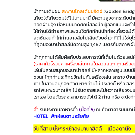
นำท่านเดินชม
สะพานโกลเด้นบริดจ์
(Golden Bridge) 
เที่ยวได้เที่ยวชมได้ไม่นานมานี้ มีความสูงจากระดั
ทอดผ่านอุ้ง มือหินขนาดยักษ์สองมือ ผู้ออกแบบจะทำให้
ให้ท่านได้ถ่ายภาพและชมวิวทิศทัศน์นักท่องเที่ยวจะ
สดชื่นจนทำให้ท่านอาจลืมไปเสียด้วยซ้ำว่าที่นี่ไม่ใช่
ที่สุดของบาน่าฮิลล์มีความสูง 1,467 เมตรกับสภาพผืน
นำทุกท่านได้สัมผัสกับประสบการณ์ที่เต็มไปด้วยเส
(ราคาทัวร์รวมค่าเครื่องเล่นภายในสวนสนุกทุกเครื่องเล
เล่นในสวนสนุกของบาน่าฮิลล์ มีหลากหลายรูปแบบมีให
ชวนให้ทุกท่านระทึกขวัญไปกับเครื่องเล่น รถราง บ้านผี
ภายในสวนสนุกอีกด้วย หากท่านไม่ประสงค์ หรือ อิสระ
รถไฟเหาะขนาดเล็ก ไม่อันตรายและไม่หวาดเสียวจนเกิน
เราเอง โดยตัวรถจะสามารถนั่งได้ 2 ท่าน หรือ จะนั่งท่
ค่ำ
รับประทานอาหารค่ำ
(มื้อที่ 5)
ณ ภัตตาคารบนบาน่า
HOTEL พักผ่อนตามอธัยศัย
วันที่สาม นั่งกระเช้าลงบานาฮิลล์ – เมืองดานัง