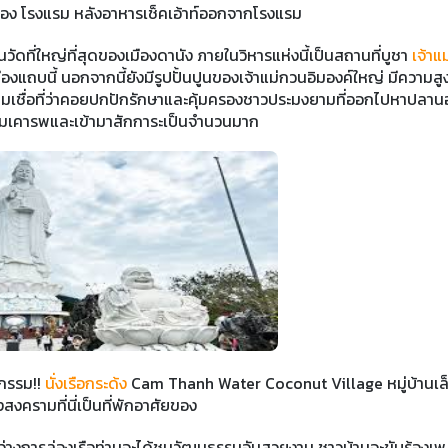
อง โรงแรม หลังอาหารเช็คเอ้าท์ออกจากโรงแรม
นวัดที่ใหญ่ที่สุดของเมืองดานัง ภายในวิหารแห่งนี้เป็นสถานที่บูชา
เจ้าแ
งแถบนี้ นอกจากนี้ยังมีรูปปั้นปูนของเจ้าแม่กวนอิมองค์ใหญ่ มีความสู
ความเชื่อที่ว่าคอยปกปักรักษาและคุ้มครองชาวประมงยามที่ออกไปหาปลา
ให้ความเคารพและเข้ามาสักการะเป็นจำนวนมาก
กรรม!!
นั่งเรือกระด้ง
Cam Thanh Water Coconut Village หมู่บ้านเล
สงครามที่นี่เป็นที่พักอาศัยของ
หว่างการล่องเรือท่านจะได้ชมวัฒนธรรมอันสวยงาม ชาวบ้านจะขับร้องเพ