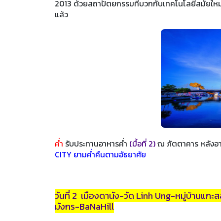
2013 ด้วยสถาปัตยกรรมที่บวกกับเทคโนโลยีสมัยใหม่ 
แล้ว
ค่ำ
รับประทานอาหารค่ำ
(มื้อที่ 2)
ณ ภัตตาคาร หลังอ
CITY ยามค่ำคืนตามอัธยาศัย
วันที่ 2 เมืองดานัง-วัด Linh Ung-หมู่บ้านแกะ
มังกร-BaNaHill