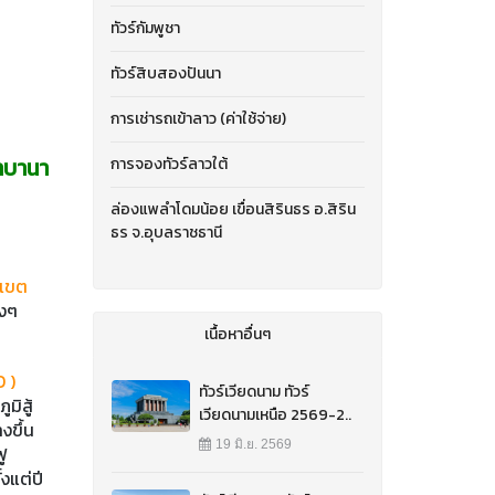
ทัวร์กัมพูชา
ทัวร์สิบสองปันนา
การเช่ารถเข้าลาว (ค่าใช้จ่าย)
้าบานา
การจองทัวร์ลาวใต้
ล่องแพลำโดมน้อย เขื่อนสิรินธร อ.สิริน
ธร จ.อุบลราชธานี
ะเขต
างๆ
เนื้อหาอื่นๆ
 )
ทัวร์เวียดนาม ทัวร์
มิสู้
เวียดนามเหนือ 2569-2..
งขึ้น
19 มิ.ย. 2569
ู
งแต่ปี