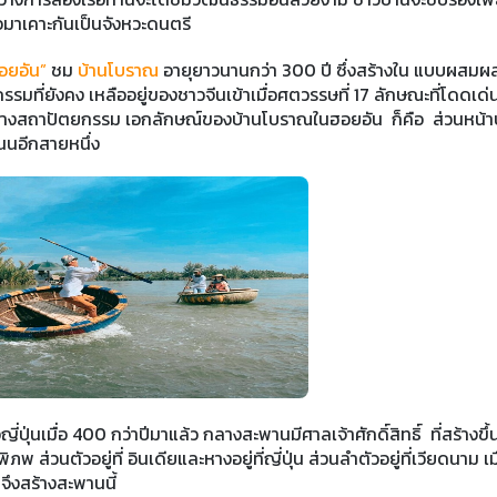
ือมาเคาะกันเป็นจังหวะดนตรี
อยอัน”
ชม
บ้านโบราณ
อายุยาวนานกว่า 300 ปี ซึ่งสร้างใน แบบผสมผ
มที่ยังคง เหลืออยู่ของชาวจีนเข้าเมื่อศตวรรษที่ 17 ลักษณะที่โดดเด่น
สร้างสถาปัตยกรรม เอกลักษณ์ของบ้านโบราณในฮอยอัน ก็คือ ส่วนหน้า
ถนนอีกสายหนึ่ง
่ปุ่นเมื่อ 400 กว่าปีมาแล้ว กลางสะพานมีศาลเจ้าศักดิ์สิทธิ์ ที่สร้างขึ้น
พ ส่วนตัวอยู่ที่ อินเดียและหางอยู่ที่ญี่ปุ่น ส่วนลำตัวอยู่ที่เวียดนาม เมื
จึงสร้างสะพานนี้