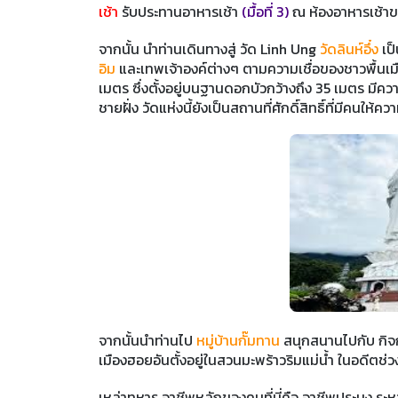
เช้า
รับประทานอาหารเช้า
(มื้อที่ 3)
ณ ห้องอาหารเช้าข
จากนั้น นำท่านเดินทางสู่ วัด Linh Ung
วัดลินห์อึ๋ง
เป็
อิม
และเทพเจ้าองค์ต่างๆ ตามความเชื่อของชาวพื้นเมือ
เมตร ซึ่งตั้งอยู่บนฐานดอกบัวกว้างถึง 35 เมตร มี
ชายฝั่ง วัดแห่งนี้ยังเป็นสถานที่ศักดิ์สิทธิ์ที่มีคน
จากนั้นนำท่านไป
หมู่บ้านกั๊มทาน
สนุกสนานไปกับ กิจ
เมืองฮอยอันตั้งอยู่ในสวนมะพร้าวริมแม่น้ำ ในอดีตช่วง
เหล่าทหาร อาชีพหลักของคนที่นี่คือ อาชีพประมง ระ