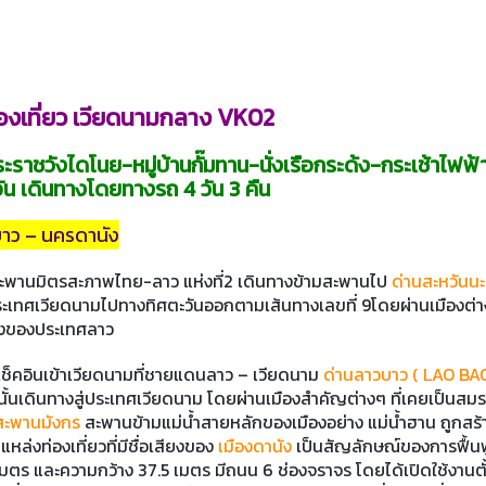
งเที่ยว เวียดนามกลาง
VK02
าชวังไดโนย-หมู่บ้านกั๊มทาน-นั่งเรือกระด้ง-กระเช้าไฟฟ
ัน เดินทางโดยทางรถ 4 วัน 3 คืน
บาว – นครดานัง
ะพานมิตรสะภาพไทย-ลาว แห่งที่2 เดินทางข้ามสะพานไป
ด่านสะหวันน
่ประเทศเวียดนามไปทางทิศตะวันออกตามเส้นทางเลขที่ 9โดยผ่านเมืองต่
่างของประเทศลาว
ช็คอินเข้าเวียดนามที่ชายแดนลาว – เวียดนาม
ด่านลาวบาว ( LAO BAO
นเดินทางสู่ประเทศเวียดนาม โดยผ่านเมืองสำคัญต่างๆ ที่เคยเป็นสมรภู
สะพานมังกร
สะพานข้ามแม่น้ำสายหลักของเมืองอย่าง แม่น้ำฮาน ถูกสร้า
หล่งท่องเที่ยวที่มีชื่อเสียงของ
เมืองดานัง
เป็นสัญลักษณ์ของการฟื้นฟ
ตร และความกว้าง 37.5 เมตร มีถนน 6 ช่องจราจร โดยได้เปิดใช้งานตั้