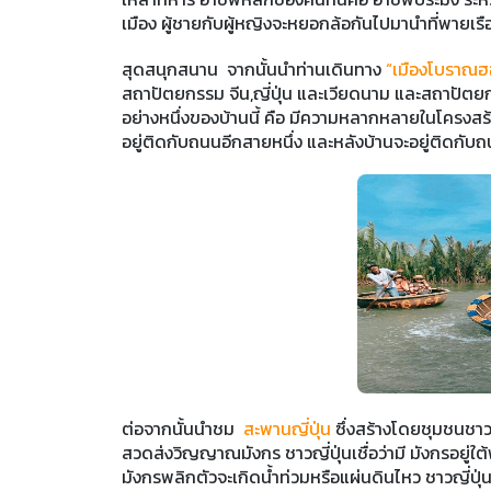
เมือง ผู้ชายกับผู้หญิงจะหยอกล้อกันไปมานำที่พายเร
สุดสนุกสนาน จากนั้นนำท่านเดินทาง
“เมืองโบราณฮ
สถาปัตยกรรม จีน,ญี่ปุ่น และเวียดนาม และสถาปัตยกรร
อย่างหนึ่งของบ้านนี้ คือ มีความหลากหลายในโครง
อยู่ติดกับถนนอีกสายหนึ่ง และหลังบ้านจะอยู่ติดกับ
ต่อจากนั้นนำชม
สะพานญี่ปุ่น
ซึ่งสร้างโดยชุมชนชาวญี
สวดส่งวิญญาณมังกร ชาวญี่ปุ่นเชื่อว่ามี มังกรอยู่ใต้พิภ
มังกรพลิกตัวจะเกิดน้ำท่วมหรือแผ่นดินไหว ชาวญี่ปุ่น