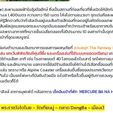
สะพานลอยฟ้าในอุ้งมือยักษ์ ซึ่งเป็นสถานที่ท่องเที่ยวที่พึ่งเปิดให้นักท
บน้ำทะเล 1,400เมตร ความยาว 150 เมตร โค้งไปตามแนวเขา จุดเด่นคือสะ
รู้สึกราวกับว่ากำลังเดินอยู่บนเส้นด้ายสีทองที่ทอดอยู่ในหัตถ์ของเทพ
ได้สัมผัสปุยเมฆหมอกและบางจุดมีเมฆลอยต่ำกว่ากระเช้าพร้อมอากาศบริสุ
ยุโรปเพราะอากาศที่หนาวเย็นเฉลี่ยตลอดทั้งปีประมาณ 10 องศาเท่านั้นจุดที
ป่าที่อุดมสมบูรณ์
น่ห์แห่งตำนานและจินตนาการของการผจญภัยที่
สวนสนุก The Fantasy
่น ยกเว้นพิพิธภัณฑ์หุ่นขี้ผึ้ง และเครื่องเล่นที่ใช้ระบบหยอดเหรียญ)
เคร
้ท่านเลือก อาทิ เช่น โรงภาพยนต์ 4D โลกของไดโนเสาร์ รถไฟเหาะแมง
สิง และอีกมากมาย นอกจากนี้ยังมีร้านช้อปปิ้งให้ท่านได้เลือกซื้อของที่
เล่น รถราง หรือ Alpine Coaster เครื่องเล่นขึ้นชื่อของประเทศเวียดนา
ไป เป็นรถไฟเหาะที่บังคับด้วยมือ จะไปช้าหรือเร็วขึ้นอยู่กับการควบค
านเดียวก็ได้
ฮิลล์ อาหารบุฟเฟ่ต์ หลังอาหาร
เช็คอินเข้าที่พัก MERCURE BA NA 
 - พระราชวังไดโนย – วัดเทียนมู่ – ตลาด DongBa – เมืองเว้