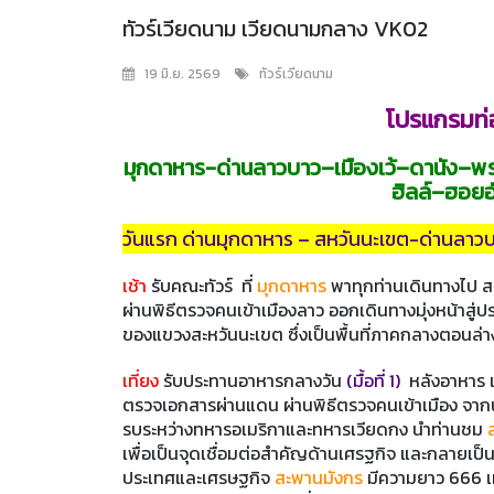
ทัวร์เวียดนาม เวียดนามกลาง VK02
19 มิ.ย. 2569
ทัวร์เวียดนาม
โปรแกรมท่อ
มุกดาหาร-ด่านลาวบาว–เมืองเว้–ดานัง–พระร
ฮิลล์–ฮอยอ
วันแรก ด่านมุกดาหาร – สหวันนะเขต-ด่านลาว
เช้า
รับคณะทัวร์ ที่
มุกดาหาร
พาทุกท่านเดินทางไป ส
ผ่านพิธีตรวจคนเข้าเมืองลาว ออกเดินทางมุ่งหน้าสู
ของแขวงสะหวันนะเขต ซึ่งเป็นพื้นที่ภาคกลางตอนล
เที่ยง
รับประทานอาหารกลางวัน
(มื้อที่ 1)
หลังอาหาร เ
ตรวจเอกสารผ่านแดน ผ่านพิธีตรวจคนเข้าเมือง จากนั้
รบระหว่างทหารอเมริกาและทหารเวียดกง นำท่านชม
เพื่อเป็นจุดเชื่อมต่อสำคัญด้านเศรฐกิจ และกลายเป็นแ
ประเทศและเศรษฐกิจ
สะพานมังกร
มีความยาว 666 เม