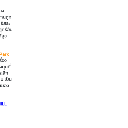
่อง
พานถูก
 อิสระ
ทธิ์อัน
่สูง
 Park
ื่อง
มุมที่
ระลึก
ม เป็น
ุมของ
HILL