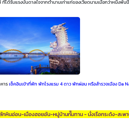
ที่ได้รับแรงบันดาลใจจากตำนานเก่าแก่ของเวียดนามเมื่อกว่าหนึ่งพันป
าหาร
เช็คอินเข้าที่พัก พักโรงแรม 4 ดาว พักผ่อน หรือสำรวจเมือง Da 
สลักหินอ่อน-เมืองฮอยอัน-หมู่บ้านกั๊มทาน - นั่งเรือกระด้ง-สะพ