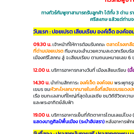
ทางทัวร์กัมพูชาสามารถรับลูกค้า ได้ทั้ง 3 ด่าน
ศรีสะเกษ แล้วแต่ท่านจะ
วันแรก : ปอยเปรต เสียมเรียบ องค์เจ็ด องค์จอ
09.30 น.
เจ้าหน้าที่ให้การต้อนรับคณะ
ตลาดโรงเกลือ 
ที่ด่านปอยเปรต
ทีมงานจะอำนวยความสะดวกเรียบร้อย 
เมืองศรีโสภณ สู่ จ.เสียมเรียบ ตามถนนหมายเลข 6 
12.00 น.
บริการอาหารกลางวันที่ เมืองเสียมเรียบ
(มื้
14.30 น.
นำท่านสักการะ
องค์เจ็ด องค์จอม
พระพุทธรูป
เขมร ชม
หัวกะโหลกมากมายในครั้งที่สมัยเขมรแดงปกคร
เรือ ชมทะเลสาบที่ใหญ่ที่สุดในเอเชีย ชมวิถีชีวิ
และพระอาทิตย์ลับฟ้า
19.00 น.
บริการอาหารเย็นที่ภัตตาคารโตนเลแม่โขง
แสดงนาฎศิลป์พื้นเมือง (ระบำอัปสรา)
หลังอาหารพัก
วันที่สอง : ปราสาทบันทายสรี ปราสาทตาพรม