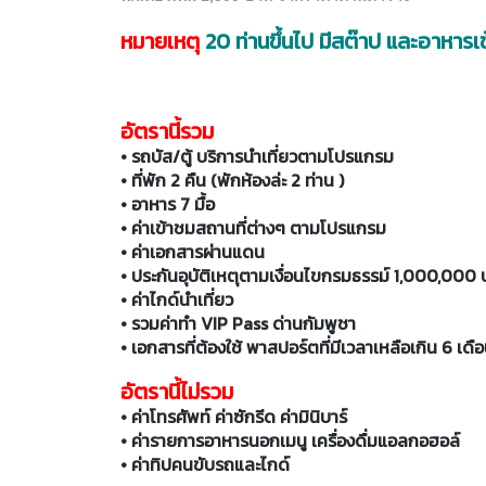
หมายเหตุ
20 ท่านขึ้นไป มีสต๊าป และอาหารเช
อัตรานี้รวม
• รถบัส/ตู้ บริการนำเที่ยวตามโปรแกรม
• ที่พัก 2 คืน (พักห้องล่ะ 2 ท่าน )
• อาหาร 7 มื้อ
• ค่าเข้าชมสถานที่ต่างๆ ตามโปรแกรม
• ค่าเอกสารผ่านแดน
• ประกันอุบัติเหตุตามเงื่อนไขกรมธรรม์ 1,000,000
• ค่าไกด์นำเที่ยว
• รวมค่าทำ VIP Pass ด่านกัมพูชา
• เอกสารที่ต้องใช้ พาสปอร์ตที่มีเวลาเหลือเกิน 6 เดื
อัตรานี้ไม่รวม
• ค่าโทรศัพท์ ค่าซักรีด ค่ามินิบาร์
• ค่ารายการอาหารนอกเมนู เครื่องดื่มแอลกอฮอล์
• ค่าทิปคนขับรถและไกด์