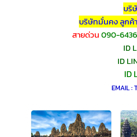
บริษ
บริษัทมั่นคง ลูกค
สายด่วน
090-6436
ID
L
ID L
ID 
EMAIL 
VIEW IMAGES