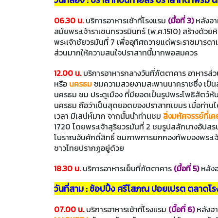
06.30 น.
บริการอาหารเช้าที่โรงแรม
(มื้อที่ 3)
หลังอ
สมัยพระเจ้าราเชนทรวรมินทร์ (พ.ศ.1510) สร้างด้วย
พระเจ้าชัยวรมันที่ 7 เพื่ออุทิศถวายแด่พระราชมารด
ส่วนมากให้ความสนใจปราสาทนี้มากพอสมควร
12.00 น.
บริการอาหารกลางวันที่ภัตตาคาร อาหารส
หรือ
นครธม
ชมความสวยงามสะพานนาคราชซึ่ง เป็นสะพา
นครธม ชม ประตูเมือง ที่มียอดเป็นรูปพระโพธิสัตว์หั
นครธม ถือว่าเป็นสุดยอดของปราสาทเขมร เมื่อท่านได
เวลา มีเสน่ห์มาก จากนั้นนำท่านชม
สิ่งมหัศจรรย์ที่
1720 โดยพระเจ้าสุริยวรมันที่ 2 ชมรูปสลักนางอัปสร
โบราณอันศักดิ์สิทธิ์ ชมภาพการยกกองทัพของพระเจ้า
ชาวไทยปรากฏอยู่ด้วย
18.30 น.
บริการอาหารเย็นที่ภัตตาคาร
(มื้อที่ 5)
หลัง
วันที่สาม : ช้อปปิ้ง ศรีโสภณ ปอยเปรต ตลาดโร
07.00 น.
บริการอาหารเช้าที่โรงแรม
(มื้อที่ 6)
หลังอ