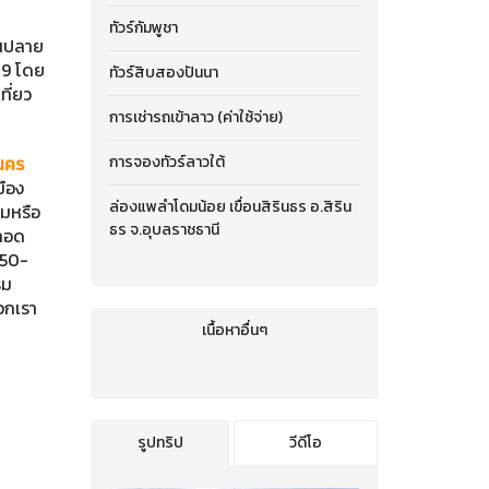
ทัวร์กัมพูชา
นปลาย
29 โดย
ทัวร์สิบสองปันนา
ที่ยว
การเช่ารถเข้าลาว (ค่าใช้จ่าย)
นคร
การจองทัวร์ลาวใต้
มือง
ล่องแพลำโดมน้อย เขื่อนสิรินธร อ.สิริน
ธมหรือ
ธร จ.อุบลราชธานี
ตลอด
650-
รม
วกเรา
เนื้อหาอื่นๆ
รูปทริป
วีดีโอ