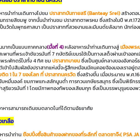
าหารนำท่านเดินทางไปชม
ปราสาทบันทายสรี (Banteay Srei)
สร้างตอ
หินทรายสีชมพู จากนั้นนำท่านชม ปราสาทตาพรหม ซึ่งสร้างในปี พ.ศ.17
าเป็นวัดในพุทธศาสนา เป็นปราสาทที่สวยงามและมีมนต์ขลังมาก นักท่องเ
่วนมากเป็นแบบภาคกลาง
(มื้อที่ 4)
หลังอาหารนำท่านเดินทางสู่
เมืองพระ
นที่พระเจ้าชัยวรมันที่ 7 กษัตริย์เขมรใช้เป็นทางเสด็จผ่านเข้าออกเ
นพระพักตร์ไปทั้ง 4 ทิศ ชม
ปราสาทบายน
ซึ่งเป็นศูนย์กลางของอังกอร์
้เข้าไปสัมผัสยังปราสาทแห่งนี้จะรู้สึกเหมือนมีคนคอยจ้องมองเราอยู่
เคยติด 1 ใน 7 ของโลก ที่ ปราสาทนครวัด
ซึ่งสร้างขี้น เมื่อประมาณ พ.ศ.1
นับหมื่นองค์ ชมภาพแกะสลักนูนต่ำ การกวนเกษียรสมุทร ซึ่งเป็นพิธีกร
สุริยวรมันที่ 1 โดยมีภาพกองทัพของเสียมกุก ซึ่งเป็นบรรพบุรุษของพ
อาหารสามารถเดินชมตลาดไนท์ได้ตามอัธยาศัย
งเกลือ
าหารนำท่าน
ช๊อปปิ้งซื้อสินค้าของฝากของที่ระลึกที่ ตลาดซาจ๊ะ( PSA JA