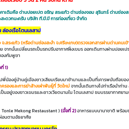
 ราคาเดิมคือ ด่านปอยเปต อรัญ สระแก้ว ด่านช่องจอม สุรินทร์ ด่านช่องส
สะดวกนะครับ บริษัท ที.บี.บี การท่องเที่ยว จำกัด
ม ล่องเรือโตนเลสาป
จ.สระแก้ว (หรือด่านช่องสะงำ จ.ศรีษะเกษ)ตรวจเอกสารผ่านด่านคนเข้า
จากนั้นเปลี่ยนรถเป็นรถปรับอากาศฝั่งเขมร ออกเดินทางผ่านปอยเปรต
ของกัมพูชา
อที่ 1)
พี่น้องคู่บ้านคู่เมืองชาวเสียมเรียบมาช้านานและเป็นที่เคารพนับถือขอ
องและการฆ่าล้างเผ่าพันธุ์ที่ วัดใหม่
จากนั้นเดินทางไปท่าเรือนำท่าน 
ตความเป็นอยู่ของชาวเขมรและชาวเวียดนามใน โตนเลสาป ชมบรรยากาศยาม
 ( Tonle Mekong Restaustant )
(มื้อที่ 2)
อาหารแบบนานาชาติ พร้อม
ผ่อนตามอัธยาศัย
 นครธม ปราสาทบายน นครวัด