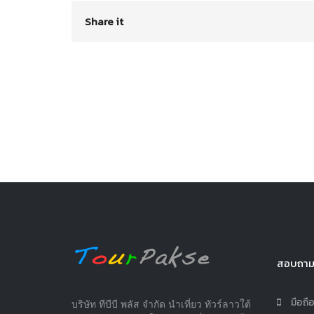
Share it
สอบถามข
มือถ
บริษัท ทีบีบี พลัส จำกัด นำเที่ยว ทัวร์ลาวใต้