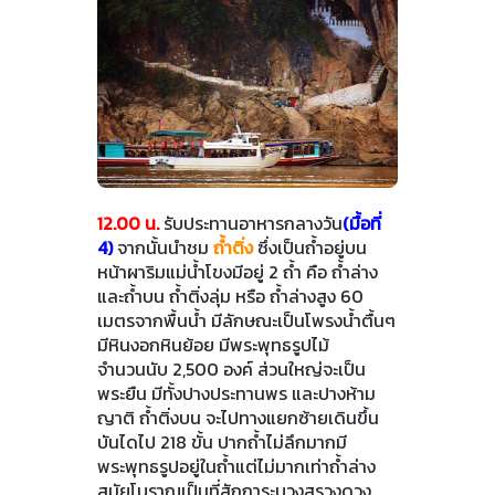
12.00 น.
รับประทานอาหารกลางวัน
(มื้อที่
4)
จากนั้นนำชม
ถ้ำติ่ง
ซึ่งเป็นถ้ำอยู่บน
หน้าผาริมแม่น้ำโขงมีอยู่ 2 ถ้ำ คือ ถ้ำล่าง
และถ้ำบน ถ้ำติ่งลุ่ม หรือ ถ้ำล่างสูง 60
เมตรจากพื้นน้ำ มีลักษณะเป็นโพรงน้ำตื้นๆ
มีหินงอกหินย้อย มีพระพุทธรูปไม้
จำนวนนับ 2,500 องค์ ส่วนใหญ่จะเป็น
พระยืน มีทั้งปางประทานพร และปางห้าม
ญาติ ถ้ำติ่งบน จะไปทางแยกซ้ายเดินขึ้น
บันไดไป 218 ขั้น ปากถ้ำไม่ลึกมากมี
พระพุทธรูปอยู่ในถ้ำแต่ไม่มากเท่าถ้ำล่าง
สมัยโบราณเป็นที่สักการะบวงสรวงดวง