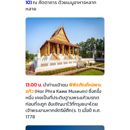
10)
ณ ภัตตาคาร ด้วยเมนูอาหารหลาก
หลาย
13.00 น.
นำท่านเข้าชม
พิพิธภัณฑ์หอพระ
แก้ว
(Hor Phra Kaew Museum) ซึ่งครั้ง
หนึ่ง เคยเป็นที่ประดิษฐานพระแก้วมรกต
ก่อนที่จะถูก อันเชิญมาไว้ที่กรุงธนฯโดย
เจ้าพระยามหากษัตริย์ศึก(ร. 1) เมื่อปี ค.ศ.
1778