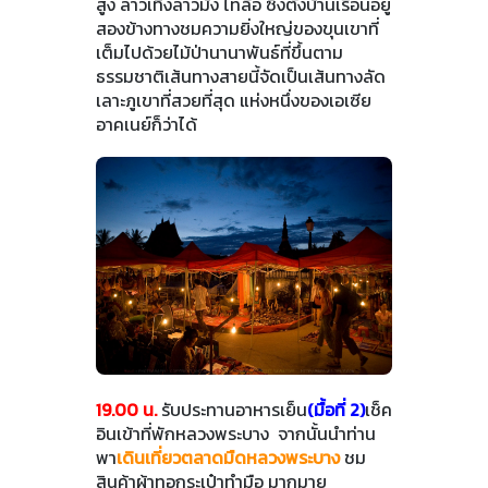
สูง ลาวเทิงลาวม้ง ไทลื้อ ซึ่งตั้งบ้านเรือนอยู่
สองข้างทางชมความยิ่งใหญ่ของขุนเขาที่
เต็มไปด้วยไม้ป่านานาพันธ์ที่ขึ้นตาม
ธรรมชาติเส้นทางสายนี้จัดเป็นเส้นทางลัด
เลาะภูเขาที่สวยที่สุด แห่งหนึ่งของเอเซีย
อาคเนย์ก็ว่าได้
19.00 น.
รับประทานอาหารเย็น
(มื้อที่ 2)
เช็ค
อินเข้าที่พักหลวงพระบาง จากนั้นนำท่าน
พา
เดินเที่ยวตลาดมืดหลวงพระบาง
ชม
สินค้าผ้าทอกระเป๋าทำมือ มากมาย