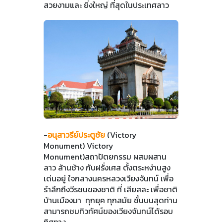
สวยงามและ ยิ่งใหญ่ ที่สุดในประเทศลาว
-
อนุสาวรีย์ประตูชัย
(Victory
Monument) Victory
Monument)สถาปัตยกรรม ผสมผสาน
ลาว ล้านช้าง กับฝรั่งเศส ตั้งตระหง่านสูง
เด่นอยู่ ใจกลางนครหลวงเวียงจันทน์ เพื่อ
รำลึกถึงวีรชนของชาติ ที่ เสียสละ เพื่อชาติ
บ้านเมืองมา ทุกยุค ทุกสมัย ชั้นบนสุดท่าน
สามารถชมทิวทัศน์ของเวียงจันทน์ได้รอบ