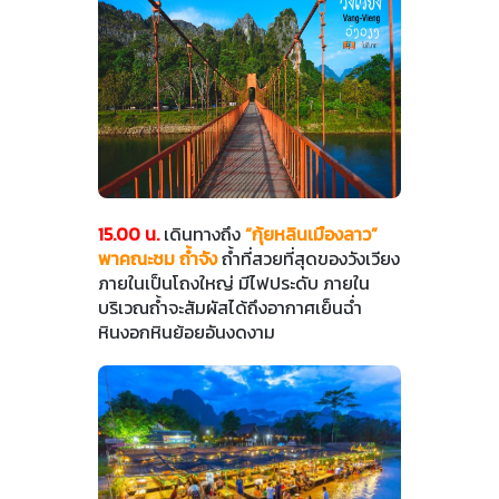
15.00 น.
เดินทางถึง
“กุ้ยหลินเมืองลาว”
พาคณะชม ถ้ำจัง
ถ้ำที่สวยที่สุดของวังเวียง
ภายในเป็นโถงใหญ่ มีไฟประดับ ภายใน
บริเวณถ้ำจะสัมผัสได้ถึงอากาศเย็นฉ่ำ
หินงอกหินย้อยอันงดงาม