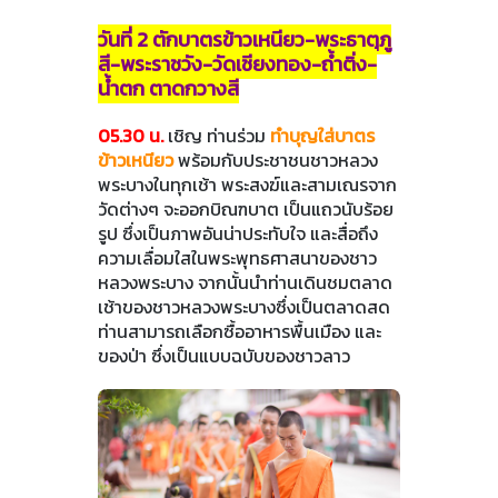
วันที่ 2 ตักบาตรข้าวเหนียว-พระธาตุภู
สี-พระราชวัง-วัดเชียงทอง-ถ้ำติ่ง-
น้ำตก ตาดกวางสี
05.30 น.
เชิญ ท่านร่วม
ทำบุญใส่บาตร
ข้าวเหนียว
พร้อมกับประชาชนชาวหลวง
พระบางในทุกเช้า พระสงฆ์และสามเณรจาก
วัดต่างๆ จะออกบิณฑบาต เป็นแถวนับร้อย
รูป ซึ่งเป็นภาพอันน่าประทับใจ และสื่อถึง
ความเลื่อมใสในพระพุทธศาสนาของชาว
หลวงพระบาง จากนั้นนำท่านเดินชมตลาด
เช้าของชาวหลวงพระบางซึ่งเป็นตลาดสด
ท่านสามารถเลือกซื้ออาหารพื้นเมือง และ
ของป่า ซึ่งเป็นแบบฉบับของชาวลาว