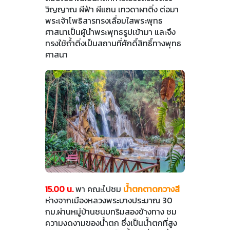
วิญญาณ ผีฟ้า ผีแถน เทวดาผาติ่ง ต่อมา
พระเจ้าโพธิสารทรงเลื่อมใสพระพุทธ
ศาสนาเป็นผู้นำพระพุทธรูปเข้ามา และจึง
ทรงใช้ถ้ำติ่งเป็นสถานที่ศักดิ์สิทธิ์ทางพุทธ
ศาสนา
15.00 น.
พา คณะไปชม
น้ำตกตาดกวางสี
ห่างจากเมืองหลวงพระบางประมาณ 30
กม.ผ่านหมู่บ้านชนบทริมสองข้างทาง ชม
ความงดงามของน้ำตก ซึ่งเป็นน้ำตกที่สูง