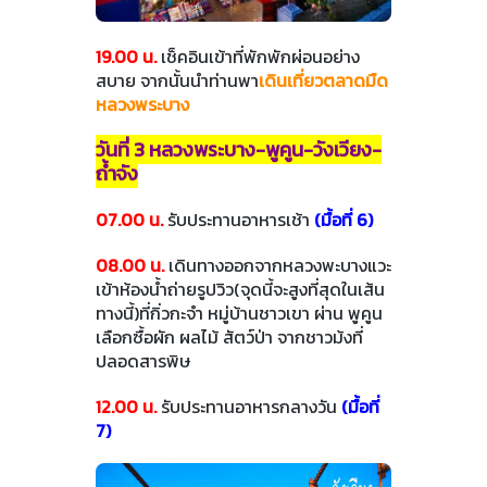
19.00 น.
เช็คอินเข้าที่พักพักผ่อนอย่าง
สบาย จากนั้นนำท่านพา
เดินเที่ยวตลาดมืด
หลวงพระบาง
วันที่ 3 หลวงพระบาง-พูคูน-วังเวียง-
ถ้ำจัง
07.00 น.
รับประทานอาหารเช้า
(มื้อที่ 6)
08.00 น.
เดินทางออกจากหลวงพะบางแวะ
เข้าห้องน้ำถ่ายรูปวิว(จุดนี้จะสูงที่สุดในเส้น
ทางนี้)ที่กิ่วกะจำ หมู่บ้านชาวเขา ผ่าน พูคูน
เลือกซื้อผัก ผลไม้ สัตว์ป่า จากชาวม้งที่
ปลอดสารพิษ
12.00 น.
รับประทานอาหารกลางวัน
(มื้อที่
7)