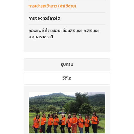
การเช่ารถเข้าลาว (ค่าใช้จ่าย)
การจองทัวร์ลาวใต้
ล่องแพลำโดมน้อย เขื่อนสิรินธร อ.สิรินธร
จ.อุบลราชธานี
รูปทริป
วีดีโอ