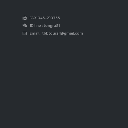
FAX 045-210755
ID line : tongra81
Email :
tbbtour24@gmail.com