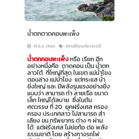
น้ำตกตาดคอนพะเพ็ง
19 มิ.ย. 2569
สถานที่ท่องเที่ยวลาวใต้
น้ำตกคอนพะเพ็ง
หรือ เรียก อีก
อย่างหนึ่งคือ ตาดคอน เป็น น้ำตก
ลาวใต้ ที่ใหญ่ที่สุด ในเขต แม่น้ำโขง
ตอนล่าง แม่น้ำโขง แต่กระแส น้ำ
ยิ่งใหญ่ และ มีพลังรุนแรงอย่างยิ่ง
แบบว่า สามารถ ทำ ลายเรือ ขนาด
เล็ก ใหญ่ได้สบาย ซึ่งในต้น
ศตวรรษ ที่ 20 ยุคฝรั่งเศส ครอง
ครอง ประเทศลาว ไม่สามารถ สำ
เลียง ขน ทรัพยากร ต่าง ๆ ผ่าน
ได้ แต่ฝรั่งเศส ไม่ย่อท้อ ต่อ พลัง
ธรรมชาติ โดย สร้างทางรถไฟ