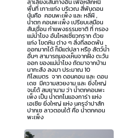
ลำเลียงเส้นทางอื่น เพื่อหลีกหนี
พื้นที่ เกาะแก่ง บริเวณ สี่พันดอน
นั่นคือ คอนพะเพ็ง และ หลี่ผี ,
น้ำตก คอนพะเพ็ง เปรียบเสมือน
สันเขื่อน กำแพงธรรมชาติ ที่ กรอง
แม่น้ำโขง อันไหลเชี่ยวกราก ด้วย
แก่ง โขดหิน ต่าง ๆ สิ่งที่ลอดพ้น
ออกมากได้ ก็มีแต่ปลา หรือ สัตว์น้ำ
อื่นๆ สามารถมองเห็นจากฝั่ง ตะวัน
ออก ของแม่น้ำโขง ถัดมาจากบ้าน
นากะสัง ลงมา ประมาณ 10
กิโลเมตร จาก ดอนคอน และ ดอน
เดช มีความสวยงาม และ ยิ่งไหญ่
จนได้ สมยานาม ว่า น้ำตกคอนพะ
เพ็ง เป็น น้ำตกไนแองการ่า แห่ง
เอเซีย ยิ่งใหญ่ แห่ง นครจำปาสัก
ปากเซ ลาวตอนใต้ คื่อ น้ำตกคอน
พะเพ็ง