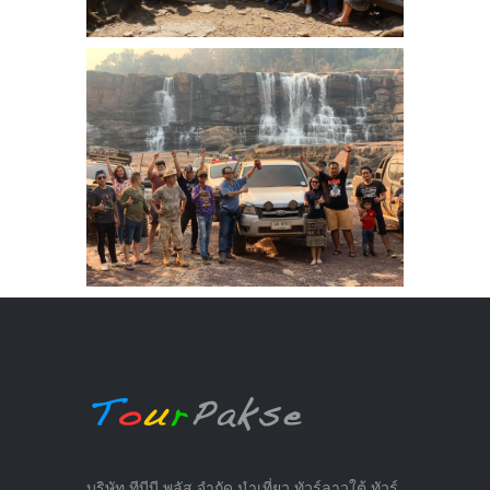
บริษัท ทีบีบี พลัส จำกัด นำเที่ยว ทัวร์ลาวใต้ ทัวร์